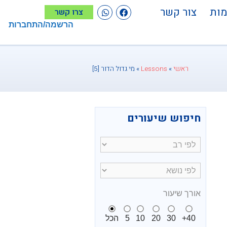
מות
צור קשר
צרו קשר
הרשמה/התחברות
ראשי
»
Lessons
»
מי גדול הדור [5]
חיפוש שיעורים
אורך שיעור
תמש
קש
40+
30
20
10
5
הכל
לה/למטה