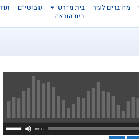
מחוברים לעיר
בית מדרש
שבושי”ם
תרו
בית הוראה
הש
00:00
במ
למע