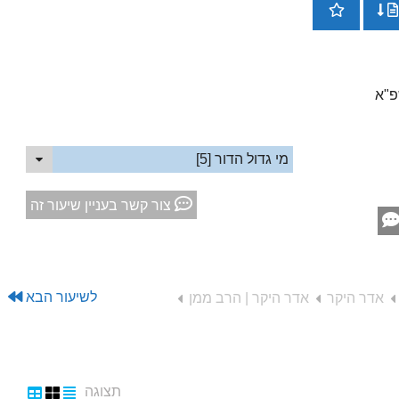
כדי
להג
או
להנ
עוצ
שמע
מי גדול הדור [5]
צור קשר בעניין שיעור זה
לשיעור הבא
אדר היקר
אדר היקר | הרב ממן
תצוגה