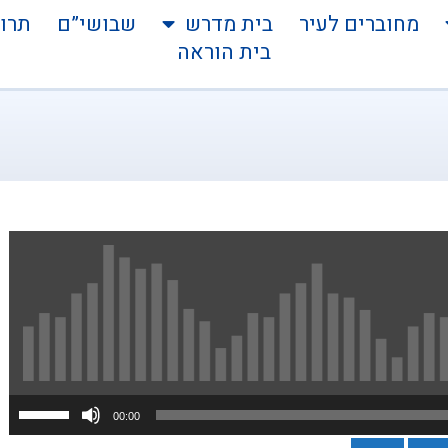
מחוברים לעיר
בית מדרש
שבושי”ם
תרו
בית הוראה
הש
00:00
במ
למע