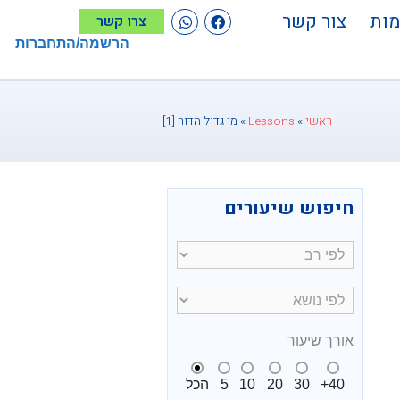
מות
צור קשר
צרו קשר
הרשמה/התחברות
ראשי
»
Lessons
»
מי גדול הדור [1]
חיפוש שיעורים
אורך שיעור
תמש
קש
40+
30
20
10
5
הכל
לה/למטה