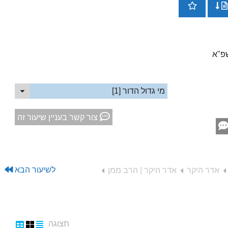
כדי
להג
או
להנ
עוצ
שמע
מי גדול הדור [1]
צור קשר בעניין שיעור זה
לשיעור הבא
אדר היקר
אדר היקר | הרב ממן
תצוגה