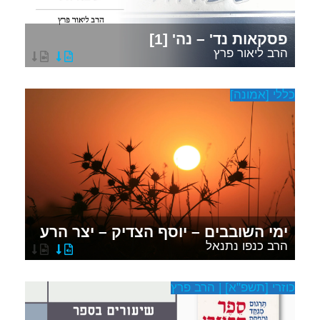
פסקאות נד' – נה' [1]
הרב ליאור פרץ
כללי [אמונה]
ימי השובבים – יוסף הצדיק – יצר הרע
הרב כנפו נתנאל
כוזרי [תשפ"א] | הרב פרץ