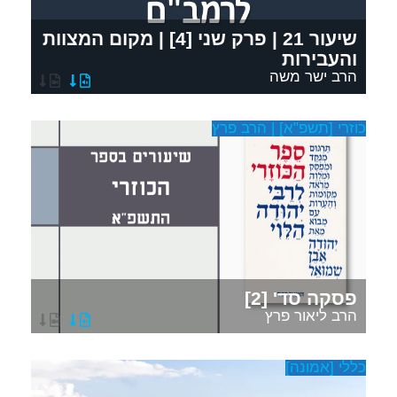
שיעור 21 | פרק שני [4] | מקום המצוות
והעבירות
הרב ישר משה
כוזרי [תשפ"א] | הרב פרץ
פסקה סד' [2]
הרב ליאור פרץ
כללי [אמונה]