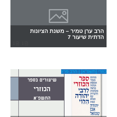
הרב ערן טמיר – משנת הציונות
הדתית שיעור 7
כוזרי [תשפ"א] | הרב פרץ