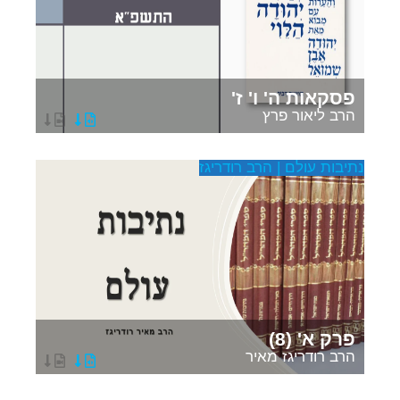
פסקאות ה' ו' ז'
הרב ליאור פרץ
נתיבות עולם | הרב רודריגז
פרק א' (8)
הרב רודריגז מאיר