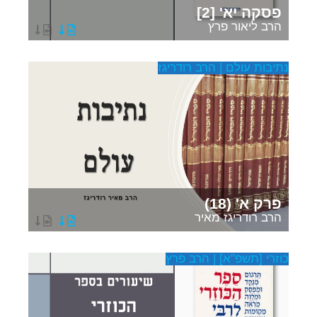
פסקה יא' [2]
הרב ליאור פרץ
נתיבות עולם | הרב רודריגז
פרק א' (18)
הרב רודריגז מאיר
כוזרי [תשפ"א] | הרב פרץ