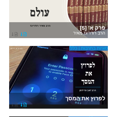
פרק א' [5]
הרב רודריגז מאיר
סוגיות בתרבות | כללי
לפרוץ את המסך