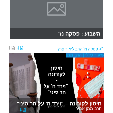
השבוע
:
פסקה נז'
"> פסקה נז'
הרב ליאור פרץ
שיעור כללי | הרב ממן
חיסון לקורונה – "וירד ה' על הר סיני"
הרב ממן אמיר