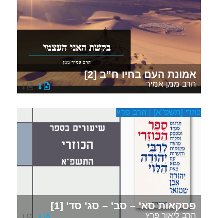
אמונת העם בחיו ח”ב [2]
הרב ממן אמיר
כוזרי [תשפ"א] | הרב פרץ
פסקאות סא' – סב' – סג' סד' [1]
הרב ליאור פרץ