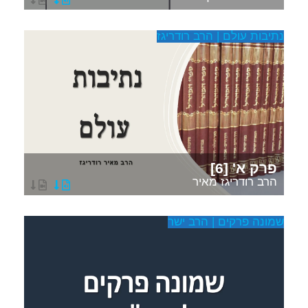
נתיבות עולם | הרב רודריגז
פרק א' [6]
הרב רודריגז מאיר
שמונה פרקים | הרב ישר