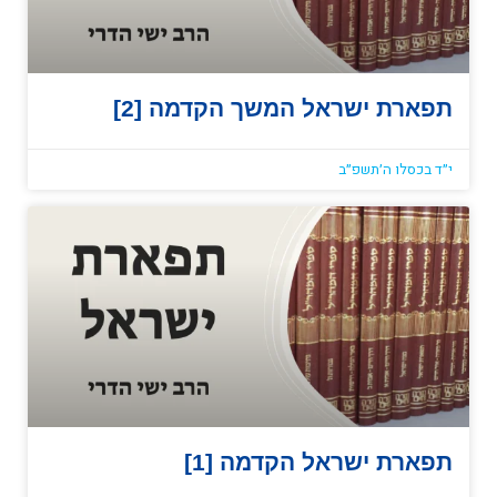
תפארת ישראל המשך הקדמה [2]
י״ד בכסלו ה׳תשפ״ב
תפארת ישראל הקדמה [1]