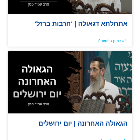
אתחלתא דגאולה | 'חרבות ברזל'
י״א בסיון ה׳תשפ״ד
הגאולה האחרונה | יום ירושלים