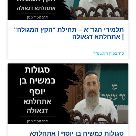
תלמידי הגר"א – תחילת "הקץ המגולה"
| אתחלתא דגאולה
כ״ד בסיון ה׳תשפ״ד
סגולות כמשיח בן יוסף | אתחלתא