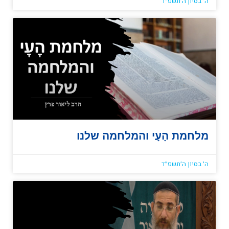
ה׳ בסיון ה׳תשפ״ד
מלחמת הָעָי והמלחמה שלנו
ה׳ בסיון ה׳תשפ״ד