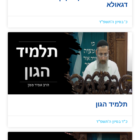
דגאולא
כ׳ בסיון ה׳תשפ״ד
תלמיד הגון
כ״ד בסיון ה׳תשפ״ד