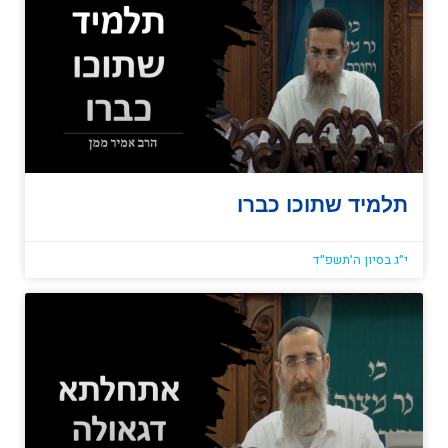
תלמיד שתוכו כברו
י״ג בסיון ה׳תשפ״ד