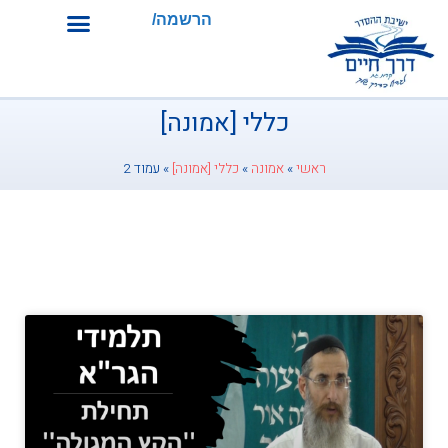
הרשמה/התחברות
כללי [אמונה]
ראשי
»
אמונה
»
כללי [אמונה]
»
עמוד 2