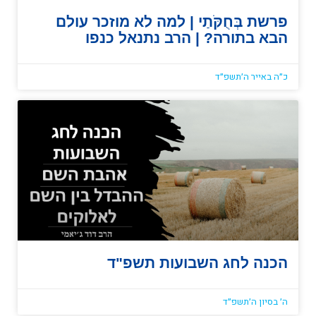
פרשת בְּחֻקֹּתַי | למה לא מוזכר עולם
הבא בתורה? | הרב נתנאל כנפו
כ״ה באייר ה׳תשפ״ד
הכנה לחג השבועות תשפ"ד
ה׳ בסיון ה׳תשפ״ד